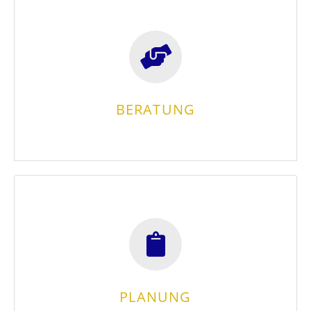
bestmögliche Lösung für Ihre Anlage zu finden.
Kosten-Nutzen-Faktor in Betracht, um die
Sie umfassend in allen Anliegen. Wir ziehen den
Unser Team ist gerne für Sie da und unterstützt
BERATUNG
BERATUNG
Daten fließen in die Planung ein.
Feinplanung Ihrer Solaranlage. Alle relevanten
Nach unserem Beratungsgespräch startet die
PLANUNG
PLANUNG