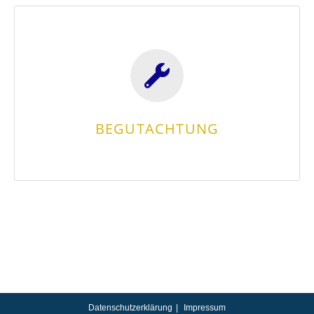
Partnern!
Photovoltaik-Anlagen? Profitieren Sie von unseren
Sie suchen einen zertifizierten Gutachter für
BEGUTACHTUNG
BEGUTACHTUNG
Datenschutzerklärung
Impressum